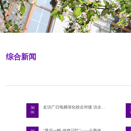
综合新闻
走访广日电梯深化校企对接 访企拓岗赋能电梯专
30
06
“最后一帧·传媒记忆”——云商传媒学院2026届