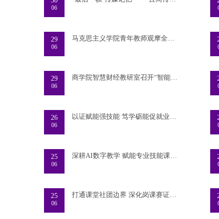
30
06
马克思主义学院青年教师观摩全省高校思政课第二
29
06
商学院智慧财经教研室召开“智能财务管理”微专
29
06
以证赋能强技能 笃学砺能促就业——智能工学院开
26
06
深耕AI数字教学 赋能专业技能课堂——云商传媒学
25
06
打通课堂社团边界 深化岗课赛证融合 我校精酿实
25
06